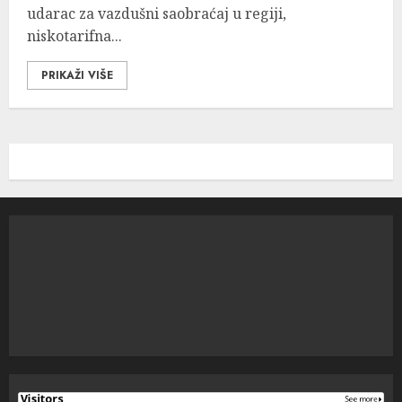
udarac za vazdušni saobraćaj u regiji,
niskotarifna...
PRIKAŽI VIŠE