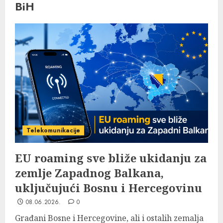
BiH
Telekomunikacije
EU roaming sve bliže ukidanju za
zemlje Zapadnog Balkana,
uključujući Bosnu i Hercegovinu
08.06.2026.
0
Građani Bosne i Hercegovine, ali i ostalih zemalja