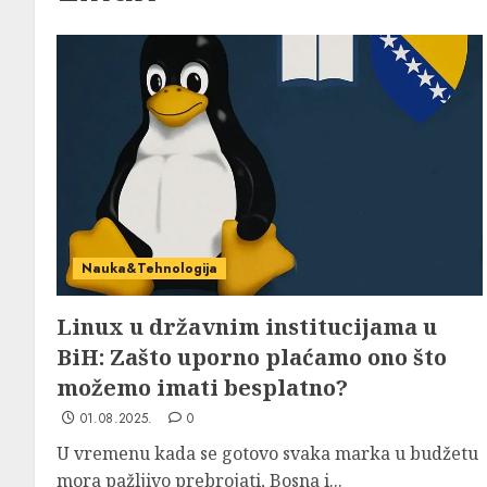
Nauka&Tehnologija
Linux u državnim institucijama u
BiH: Zašto uporno plaćamo ono što
možemo imati besplatno?
01.08.2025.
0
U vremenu kada se gotovo svaka marka u budžetu
mora pažljivo prebrojati, Bosna i...