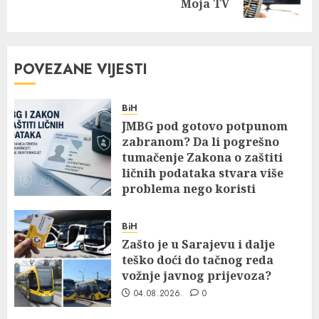
Moja TV
POVEZANE VIJESTI
BiH
JMBG pod gotovo potpunom
zabranom? Da li pogrešno
tumačenje Zakona o zaštiti
ličnih podataka stvara više
problema nego koristi
07.08.2026.
0
BiH
Zašto je u Sarajevu i dalje
teško doći do tačnog reda
vožnje javnog prijevoza?
04.08.2026.
0