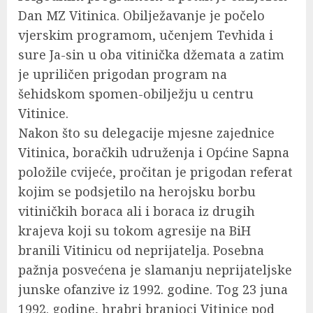
Dan MZ Vitinica. Obilježavanje je počelo
vjerskim programom, učenjem Tevhida i
sure Ja-sin u oba vitinička džemata a zatim
je upriličen prigodan program na
šehidskom spomen-obilježju u centru
Vitinice.
Nakon što su delegacije mjesne zajednice
Vitinica, boračkih udruženja i Općine Sapna
položile cvijeće, pročitan je prigodan referat
kojim se podsjetilo na herojsku borbu
vitiničkih boraca ali i boraca iz drugih
krajeva koji su tokom agresije na BiH
branili Vitinicu od neprijatelja. Posebna
pažnja posvećena je slamanju neprijateljske
junske ofanzive iz 1992. godine. Tog 23 juna
1992. godine, hrabri branioci Vitinice pod