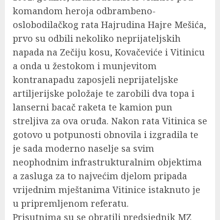
komandom heroja odbrambeno-
oslobodilačkog rata Hajrudina Hajre Mešića,
prvo su odbili nekoliko neprijateljskih
napada na Zečiju kosu, Kovačeviće i Vitinicu
a onda u žestokom i munjevitom
kontranapadu zaposjeli neprijateljske
artiljerijske položaje te zarobili dva topa i
lanserni bacač raketa te kamion pun
streljiva za ova oruđa. Nakon rata Vitinica se
gotovo u potpunosti obnovila i izgradila te
je sada moderno naselje sa svim
neophodnim infrastrukturalnim objektima
a zasluga za to najvećim djelom pripada
vrijednim mještanima Vitinice istaknuto je
u pripremljenom referatu.
Prisutnima su se obratili predsjednik MZ